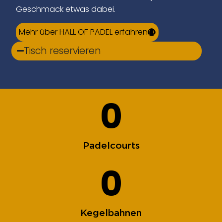
Geschmack etwas dabei.
Mehr über HALL OF PADEL erfahren
Tisch reservieren
0
Padelcourts
0
Kegelbahnen