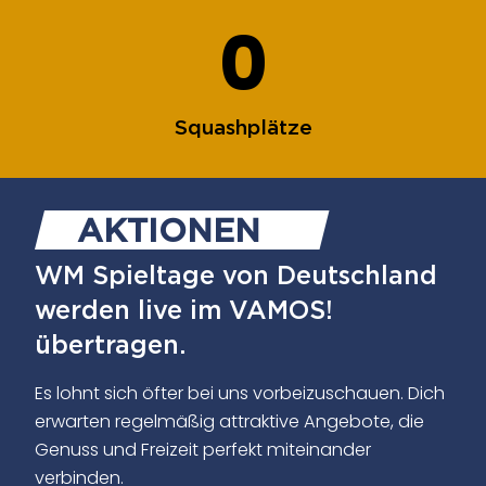
0
Squashplätze
AKTIONEN
WM Spieltage von Deutschland
werden live im VAMOS!
übertragen.
Es lohnt sich öfter bei uns vorbeizuschauen. Dich
erwarten regelmäßig attraktive Angebote, die
Genuss und Freizeit perfekt miteinander
verbinden.